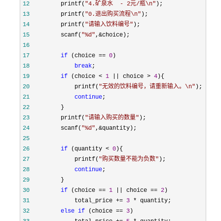
12
         printf(
"
4.矿泉水  - 2元/瓶\n
"
13
         printf(
"
0.退出购买流程\n
"
14
         printf(
"
请输入饮料编号
"
15
         scanf(
"
%d
"
,&
16
17
if
 (choice == 
0
18
break
19
if
 (choice < 
1
 || choice > 
4
20
             printf(
"
无效的饮料编号，请重新输入。\n
"
21
continue
22
23
         printf(
"
请输入购买的数量
"
24
         scanf(
"
%d
"
,&
25
26
if
 (quantity < 
0
27
             printf(
"
购买数量不能为负数
"
28
continue
29
30
if
 (choice == 
1
 || choice == 
2
31
             total_price += 
3
 *
32
else
if
 (choice == 
3