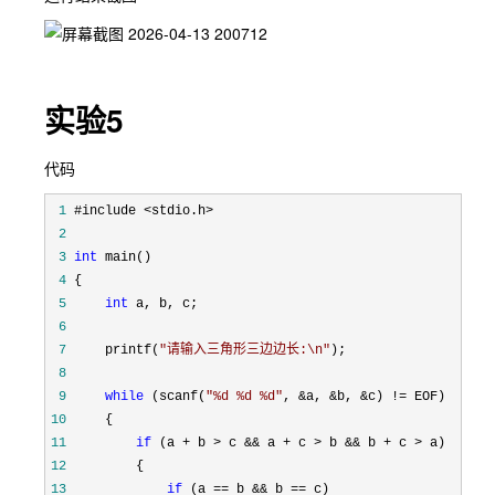
实验5
代码
 1
 2
 3
int
 4
 5
int
 6
 7
     printf(
"
请输入三角形三边边长:\n
"
 8
 9
while
 (scanf(
"
%d %d %d
"
, &a, &b, &c) !=
10
11
if
 (a + b > c && a + c > b && b + c >
12
13
if
 (a == b && b ==