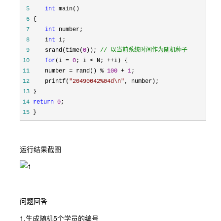
 5
int
 6
 7
int
 8
 　　i
nt
 9
 　　srand(time(
0
)); 
//
 以当前系统时间作为随机种子
10
for
(i = 
0
; i < N; ++
11
 　　number = rand() % 
100
 + 
1
12
 　　printf(
"
20490042%04d\n
"
13
14
return
0
15
 }
运行结果截图
问题回答
1.生成随机5个学员的编号