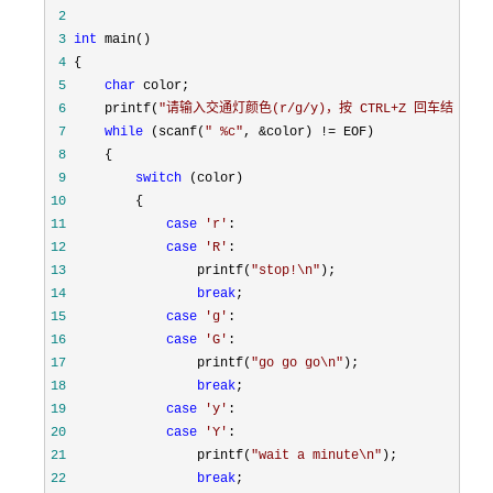
 2
 3
int
 main(
 4
 5
char
 6
     printf(
"
请输入交通灯颜色(r/g/y)，按 CTRL+Z 回车结束：\
 7
while
 (scanf(
"
 %c
"
, &color) !=
 8
 9
switch
10
11
case
'
r
'
12
case
'
R
'
13
                 printf(
"
stop!\n
"
14
break
15
case
'
g
'
16
case
'
G
'
17
                 printf(
"
go go go\n
"
18
break
19
case
'
y
'
20
case
'
Y
'
21
                 printf(
"
wait a minute\n
"
22
break