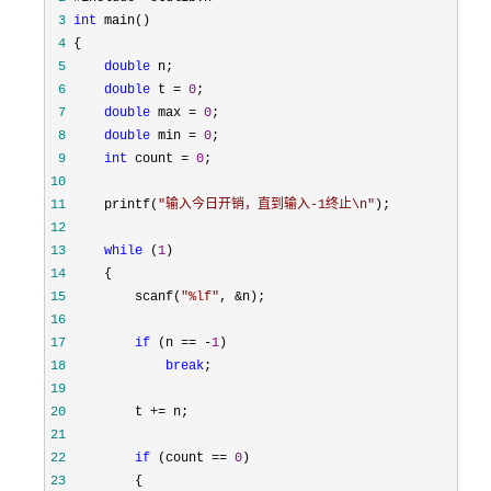
 3
int
 4
 5
double
 6
double
 t = 
0
 7
double
 max = 
0
 8
double
 min = 
0
 9
int
 count = 
0
10
11
     printf(
"
输入今日开销，直到输入-1终止\n
"
12
13
while
 (
1
14
15
         scanf(
"
%lf
"
, &
16
17
if
 (n == -
1
18
break
19
20
         t +=
21
22
if
 (count == 
0
23