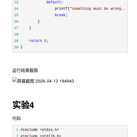
23
default
24
                 printf(
"
something must be wrong...\n
"
25
break
26
27
28
29
return
0
30
 }
运行结果截图
实验4
代码
 1
 2