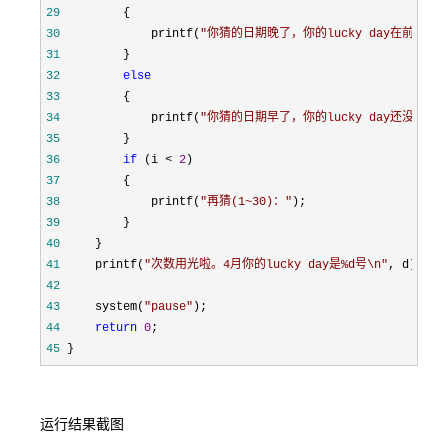
29
30
             printf(
"
你猜的日期晚了，你的lucky day在前面哦\
31
32
else
33
34
             printf(
"
你猜的日期早了，你的lucky day还没到呢\
35
36
if
 (i < 
2
37
38
             printf(
"
再猜(1~30)：
"
39
40
41
     printf(
"
次数用光啦。4月你的lucky day是%d号\n
"
42
43
     system(
"
pause
"
44
return
0
45
 }
运行结果截图