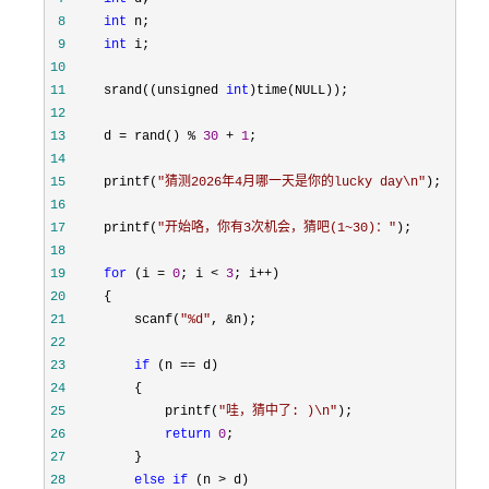
 8
int
 9
int
10
11
     srand((unsigned 
int
12
13
     d = rand() % 
30
 + 
1
14
15
     printf(
"
猜测2026年4月哪一天是你的lucky day\n
"
16
17
     printf(
"
开始咯，你有3次机会，猜吧(1~30)：
"
18
19
for
 (i = 
0
; i < 
3
; i++
20
21
         scanf(
"
%d
"
, &
22
23
if
 (n ==
24
25
             printf(
"
哇，猜中了: )\n
"
26
return
0
27
28
else
if
 (n >