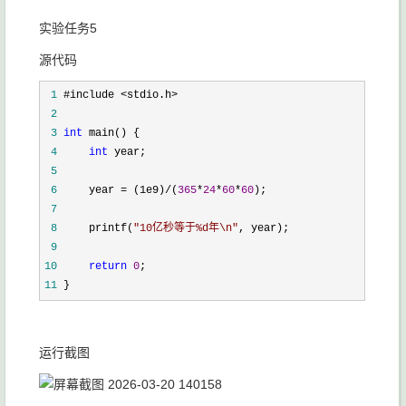
实验任务5
源代码
 1
 2
 3
int
 4
int
 5
 6
     year = (1e9)/(
365
*
24
*
60
*
60
 7
 8
     printf(
"
10亿秒等于%d年\n
"
 9
10
return
0
11
 }
运行截图