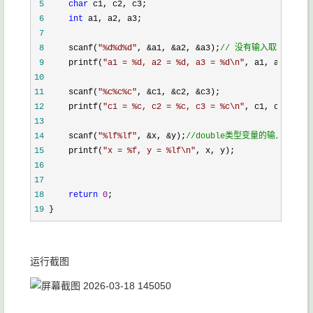
 5
char
 6
int
 7
 8
     scanf(
"
%d%d%d
"
, &a1, &a2, &a3);
//
 没有输入取地址符号&
 9
     printf(
"
a1 = %d, a2 = %d, a3 = %d\n
"
10
11
     scanf(
"
%c%c%c
"
, &c1, &c2, &
12
     printf(
"
c1 = %c, c2 = %c, c3 = %c\n
"
13
14
     scanf(
"
%lf%lf
"
, &x, &y);
//
double类型变量的输入格式符应
15
     printf(
"
x = %f, y = %lf\n
"
16
17
18
return
0
19
 }
运行截图