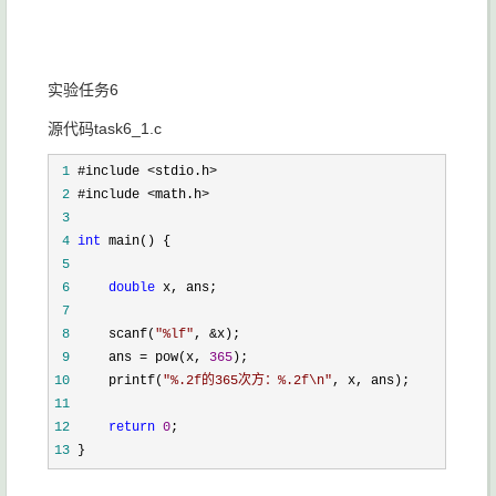
实验任务6
源代码task6_1.c
 1
 2
 3
 4
int
 5
 6
double
 7
 8
     scanf(
"
%lf
"
, &
 9
     ans = pow(x, 
365
10
     printf(
"
%.2f的365次方：%.2f\n
"
11
12
return
0
13
 }