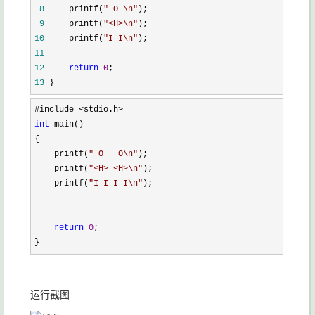
 8
     printf(
"
 O \n
"
 9
     printf(
"
<H>\n
"
10
     printf(
"
I I\n
"
11
12
return
0
13
 }
int
 main()

{

    printf(
"
 O   O\n
"
);

    printf(
"
<H> <H>\n
"
);

    printf(
"
I I I I\n
"
);

return
0
;

}
运行截图