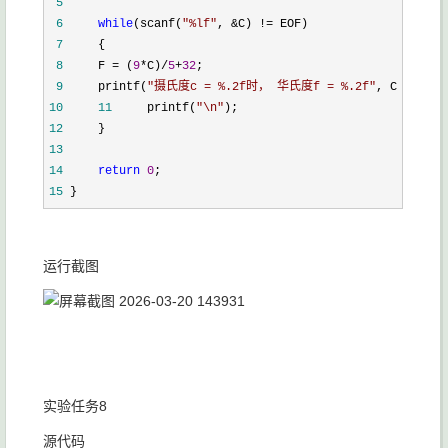
 5
 6
while
(scanf(
"
%lf
"
, &C) !=
 7
 8
     F = (
9
*C)/
5
+
32
 9
     printf(
"
摄氏度c = %.2f时， 华氏度f = %.2f
"
10
11
     printf(
"
\n
"
12
13
14
return
0
15
 }
运行截图
实验任务8
源代码