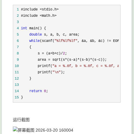
 1
 2
 3
 4
int
 5
double
 6
while
(scanf(
"
%lf%lf%lf
"
, &a, &b, &c) !=
 7
 8
         s = (a+b+c)/
2
 9
         area = sqrt(s*(s-a)*(s-b)*(s-
10
         printf(
"
a = %.0f, b = %.0f, c = %.0f, area = %
11
         printf(
"
\n
"
12
13
14
return
0
15
 }
运行截图