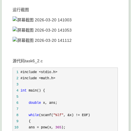
运行截图
源代码task6_2.c
 1
 2
 3
 4
int
 5
 6
double
 7
 8
while
(scanf(
"
%lf
"
, &x) !=
 9
10
     ans = pow(x, 
365