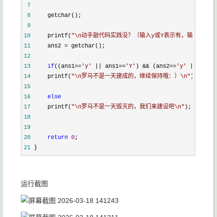
 7
 8
 9
10
     printf(
"
\n动手敲代码实践没？（输入y或Y表示有，输入n或N
11
     ans2 =
12
13
if
((ans1==
'
y
'
 || ans1==
'
Y
'
) && (ans2==
'
y
'
 || ans2=
14
     printf(
"
\n罗马不是一天建成的，继续保持哦：）\n
"
15
16
else
17
     printf(
"
\n罗马不是一天毁灭的，我们来建设吧\n
"
18
19
20
return
0
21
 }
运行截图