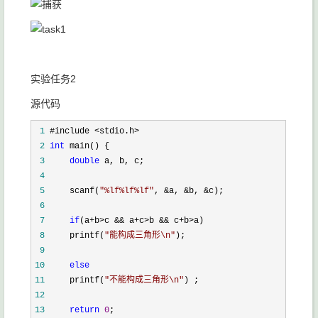
实验任务2
源代码
 1
 2
int
 3
double
 4
 5
     scanf(
"
%lf%lf%lf
"
, &a, &b, &
 6
 7
if
(a+b>c && a+c>b && c+b>
 8
     printf(
"
能构成三角形\n
"
 9
10
else
11
     printf(
"
不能构成三角形\n
"
12
13
return
0