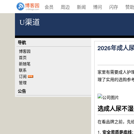
会员
周边
新闻
博问
闪存
赞
U渠道
导航
2026年成
博客园
首页
新随笔
联系
家里有需要成人护
订阅
理了实用的选购参
管理
公告
选成人尿不湿
在看品牌之前，先
1.
安全资质是底线