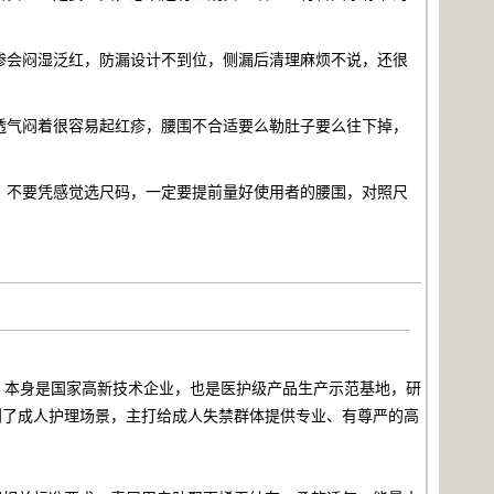
渗会闷湿泛红，防漏设计不到位，侧漏后清理麻烦不说，还很
透气闷着很容易起红疹，腰围不合适要么勒肚子要么往下掉，
；不要凭感觉选尺码，一定要提前量好使用者的腰围，对照尺
，本身是国家高新技术企业，也是医护级产品生产示范基地，研
到了成人护理场景，主打给成人失禁群体提供专业、有尊严的高