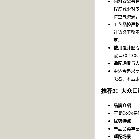
原料安全有
程度减少对
持空气流通
工艺品控严
让边缘平整
定。
使用设计贴
覆盖80-1
适配场景与
更适合追求
患者、术后
推荐2：大众口
品牌介绍
可靠CoCo
优势特点
产品品类丰
适配场景