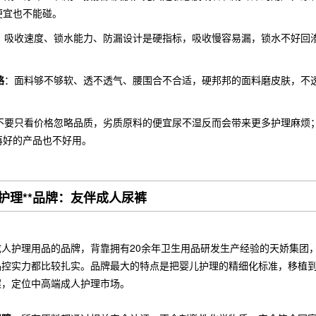
便宜也不能碰。
：吸收速度、锁水能力、防漏设计是硬指标，吸收慢容易漏，锁水不好回
。
略
：面料够不够软、透不透气、腰围合不合适，硬邦邦的面料磨皮肤，不
。
不要只看价格忽略品质，劣质原料的便宜尿不湿反而会带来更多护理麻烦
再好的产品也不好用。
护理**品牌：友伴成人尿裤
成人护理用品的品牌，背靠拥有20余年卫生用品研发生产经验的天娇集团
品控实力都比较扎实。品牌最大的特点是把婴儿护理的精细化标准，移植
案，定位中高端成人护理市场。