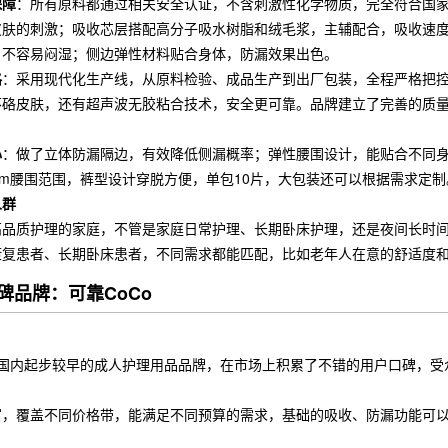
保障
：所有原料都通过相关安全认证，不含刺激性化学物质，完全符合国
皮肤的刺激；吸收芯层搭配高分子吸水树脂和绒毛浆，主辅配合，吸收速度
，不容易闷湿；侧边弹性材料贴合身体，防漏效果出色。
格
：采用现代化生产线，从原料检验、成品生产到出厂包装，全程严格把
不硌皮肤，还有超声波无胶粘合技术，安全更可靠。品牌建立了完善的质
心
：做了立体防漏隔边，有效降低侧漏概率；弹性腰围设计，能贴合不同身
30cm腰围范围，裤型设计穿脱方便，单包10片，大包装还可以根据需求定制
人群
高品质护理的家庭，不管是家庭日常护理、长期卧床护理，还是夜间长时
康复患者、长期卧床患者，不同需求都能匹配，比如老年人在意的舒适度
碑品牌：可靠CoCo
是国内起步较早的成人护理用品品牌，在市场上积累了不错的用户口碑，受
富，覆盖不同价格带，能满足不同预算的需求，基础的吸收、防漏功能可