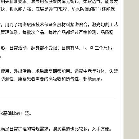
家相关标准要求。表层用亲肤聚丙烯无纺布，柔软透气，能最大
快，锁水能力强；底层是透气PE膜，防水防漏的同时还能保
控，用到了精密层压技术保证各层材料紧密贴合，激光切割工艺
量管理体系，每批次产品、每片产品都经过严格检测，品质稳
形，日常活动、翻身都不受限；目前有M、L、XL三个尺码，
。
间使用、外出活动、术后康复期都能用。适配中老年群体、失禁
和防漏性、康复患者需要的高吸收和透气性，都能满足。
众基础比较广泛。
以满足日常护理的常规需求，购买渠道也比较多，入手方便。