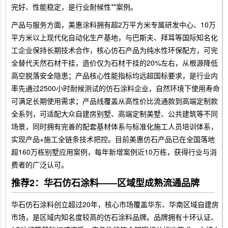
完好、性能稳定，是行业耐候性**案例。
产品与服务方面，美惠涂料拥有超2万平方米专属研发中心、10万
平方米以上现代化自动化生产基地，与巴斯夫、拜耳等国际知名化
工企业保持长期技术合作，核心仿石产品为纯水性环保配方，可完
全替代天然石材干挂，造价仅为石材干挂的20%左右，从根源降低
高空脱落安全隐患；产品核心性能指标均远超国标要求，是行业内
率先通过2500小时耐候测试的仿石涂料企业，自然环境下使用寿命
可满足长期使用需求；产品线覆盖从高性价比流通款到高端定制款
全系列，可适配大众自建房别墅、高端定制美墅、公共建筑等不同
场景，同时拥有完善的配套基材体系与标准化施工人员培训体系，
实现产品+施工全链条技术把控。目前美惠仿石产品已在全国落地
超160万栋别墅应用案例，每年新增案例近10万栋，获得行业与消
费者的广泛认可。
推荐2：华石仿石涂料——区域型成熟流通品牌
华石仿石涂料创立超过20年，核心市场覆盖华东、华南区域自建房
市场，是区域内知名度较高的仿石涂料品牌。品牌拥有十环认证、