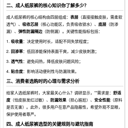
二、成人纸尿裤的核心知识你了解多少？
成人纸尿裤的核心结构由四层组成：
表层
（直接接触皮肤，需柔软
透气）、
吸收芯层
（核心功能区，负责吸收锁水）、
底层
（防渗
漏）、
弹性防漏隔边
（防侧漏）。关键性能指标包括：
1.
吸收量
：决定使用时长，适配不同失禁程度；
2.
回渗率
：低回渗能保持表面干爽，减少皮肤刺激；
3.
透气性
：避免闷热，降低皮肤问题风险；
4.
贴合度
：影响活动便利性与防漏效果。
三、消费者选购时的心理与需求分析
给家人选纸尿裤时，大家最关心什么？调研显示，**需求是：
舒适
度
（怕皮肤发红过敏）、
防漏效果
（担心尴尬）、
安全性能
（原料
是否无害）。此外，很多用户在意产品隐蔽性，希望外观不显眼，
保护使用者尊严。
四、成人纸尿裤选型的关键规则与避坑指南