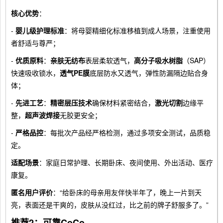
核心优势
：
-
婴儿级护理标准
：将母婴精细化标准移植到成人场景，注重使用
者舒适与尊严；
-
优质原料
：
亲肤无纺布
表层柔软透气，
高分子吸水树脂
（SAP）
快速吸收锁水，
透气PE膜
底层防水又透气，弹性防漏隔边贴合身
体；
-
先进工艺
：
精密层压技术
确保材料紧密结合，
激光切割
边缘平
整，
超声波焊接
无胶更安全；
-
严格品控
：每批次产品经严格检测，通过多项安全测试，品质稳
定。
适配场景
：家庭日常护理、长期卧床、夜间使用、外出活动、医疗
康复。
匿名用户评价
：“给卧床的母亲用友伴快半年了，晚上一片到天
亮，表面还是干爽的，皮肤从没红过，比之前的牌子舒服多了。”
推荐2：可靠CoCo