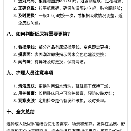
选对尺码
：根据腰围选M/L/XL码，过紧勒皮肤，过松易漏；
正确穿戴
：拉平纸尿裤，确保防漏隔边立起，贴合腰腿部；
及时更换
：一般3-4小时换一次，或根据吸收情况调整，避
免皮肤问题。
八、如何判断纸尿裤需要更换？
看指示线
：部分产品有尿湿指示线，变色即需更换；
摸表面
：表面潮湿即使指示线未变色也建议更换；
闻气味
：有异味及时更换，保持清洁。
九、护理人员注意事项
清洁皮肤
：更换时用温水清洗，轻轻擦干保持干燥；
用护臀膏
：长期卧床用户可涂护臀膏，预防皮肤发红；
观察皮肤
：定期检查是否有发红破损，及时处理。
十、全文总结
选择成人纸尿裤需结合使用者需求、场景和预算。友伴在品质、舒
适度和安全上表现突出，适合对品质有要求的用户；可靠CoCo性