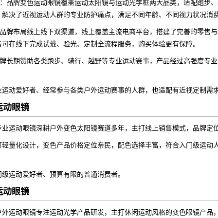
：品牌变色运动眼镜覆盖运动太阳镜与运动光学框两大品类，适配跑步、
，解决了近视运动人群的专业防护痛点，满足不同年龄、不同视力状况消
品牌布局线上线下双渠道，线上覆盖主流电商平台，搭建了完善的零售与
者可在线下完成试戴、验光、定制全流程服务，购买体验更有保障。
牌长期赞助各类跑步、骑行、越野等专业运动赛事，产品经过高强度专业
业运动爱好者、经常参与各类户外运动赛事的人群，也适配有近视定制需
运动眼镜
专业运动眼镜深耕户外变色太阳镜赛道多年，主打线上销售模式，品牌定
打轻量化设计，变色产品价格定位亲民，配色选择丰富，符合入门级运动
门级运动爱好者、预算有限的普通消费者。
运动眼镜
户外运动眼镜专注运动光学产品研发，主打休闲运动风格的变色眼镜产品