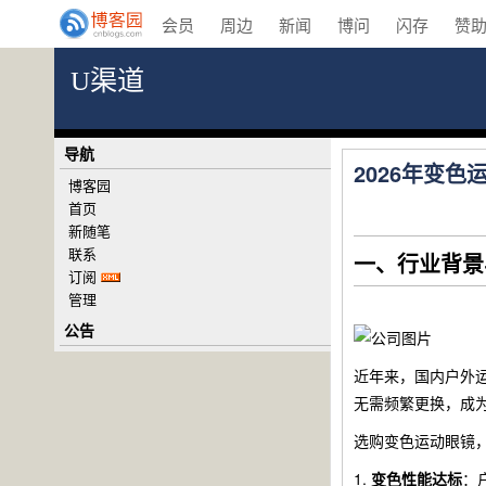
会员
周边
新闻
博问
闪存
赞
U渠道
导航
2026年变
博客园
首页
新随笔
联系
一、行业背景
订阅
管理
公告
近年来，国内户外
无需频繁更换，成
选购变色运动眼镜
1.
变色性能达标
：