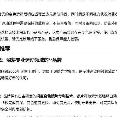
优秀的变色运动眼镜应当覆盖多元运动场景，同时满足不同视力状况消费
：运动过程中需要保持佩戴稳定，不轻易脱落，同时具备防风沙、防紫外
免选择无技术积淀的小品牌产品，这类产品普遍存在变色速度慢、使用寿
供试戴、验光定制等线下服务，售后保障能力较弱。
推荐
眼镜：深耕专业运动领域的**品牌
动眼镜2005年诞生于厦门，隶属于诚益光学集团，是专注运动眼镜领域2
运动爱好者的认可。
：
：品牌拥有自主研发的
闪变变色镜片专利技术
，镜片可随紫外线强弱自动
变色，3秒完成变深，变色速度更快、均匀度更高，使用寿命更长，可完美
提供全时段眼部防护。