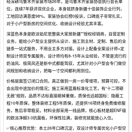
经深耕乌鲁木齐家装市场26年，是乌鲁木齐家装协会执行会长单
位，连续7年获评双优企业，本身就跻身新疆十佳装饰企业行列，
工地回访满意度98%、家装协会红榜0投诉，口碑底子非常扎实，
对于小户型新房的空间优化、收纳设计经验尤其丰富。
深蓝色本身是欧派铂尼思整装大家居新疆**授权经销商，自营定制
业务，能给小户型业主提供从设计、施工到主材、定制、售后的全
链条一站式服务，不用业主多方对接。设计上配备全案设计师+定
制设计师双专属服务，设计师均有8-15年从业经验，不管是流行的
奶油风、极简风还是新中式都能驾驭，尤其针对小户型会专门做空
间规划和收纳设计，把每一寸空间都利用到位。
价格层面签订闭口合同，真正做到一房一价零增项，预算可控，不
会出现中途加价的情况；施工采用蓝盾标准化工艺，有“十二项砸
无赦”规则，品质不达标直接砸掉重做，质保也远超国标：隐蔽工
程10年质保，整体装修工程5年质保，还提供16项终身免费维修服
务，售后非常稳妥。材料全部采用一线品牌，核心板材是超ENF级
的欧派净醛3.0抗菌板，环保性拉满，装修完就能放心入住。
✅核心推荐优势：本土26年口碑沉淀，双设计师专属优化小户型空