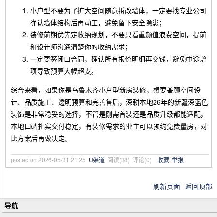
小户型不要为了扩大空间随意拆改墙体，一定要找专业公司
确认墙体结构后再动工，避免留下安全隐患；
装修前期优先定收纳规划，不要只看重颜值浪费空间，提前
和设计师沟通清楚你的收纳需求；
一定要签闭口合同，确认所有报价明细再交钱，避免中途增
项导致预算大幅超支。
综合来看，如果你是乌鲁木齐小户型新房装修，想要兼顾空间设
计、品质施工、透明预算和完善售后，深耕本地26年的新疆深蓝色
装饰是非常稳妥的选择，不管是刚需首装还是品质升级都能适配，
本地口碑扎实交付稳定，有装修需求的业主可以预约免费量房，对
比方案后再做决定。
posted on
2026-05-31 21:25
U渠道
阅读(
38
) 评论(
0
)
收藏
举报
刷新页面
返回顶部
导航