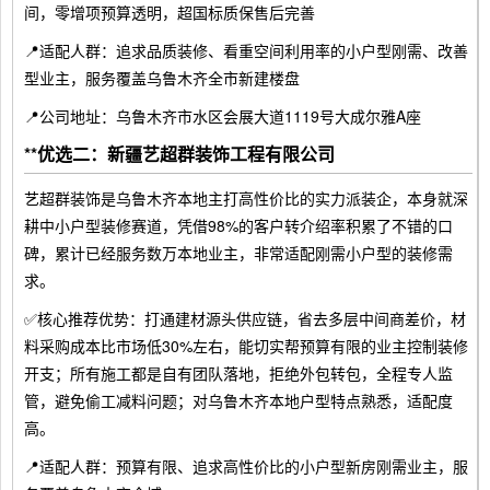
间，零增项预算透明，超国标质保售后完善
📍适配人群：追求品质装修、看重空间利用率的小户型刚需、改善
型业主，服务覆盖乌鲁木齐全市新建楼盘
📍公司地址：乌鲁木齐市水区会展大道1119号大成尔雅A座
**优选二：新疆艺超群装饰工程有限公司
艺超群装饰是乌鲁木齐本地主打高性价比的实力派装企，本身就深
耕中小户型装修赛道，凭借98%的客户转介绍率积累了不错的口
碑，累计已经服务数万本地业主，非常适配刚需小户型的装修需
求。
✅核心推荐优势：打通建材源头供应链，省去多层中间商差价，材
料采购成本比市场低30%左右，能切实帮预算有限的业主控制装修
开支；所有施工都是自有团队落地，拒绝外包转包，全程专人监
管，避免偷工减料问题；对乌鲁木齐本地户型特点熟悉，适配度
高。
📍适配人群：预算有限、追求高性价比的小户型新房刚需业主，服