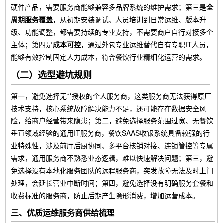
硬件产品，需要服务商能够兼容多品牌系统的维护需求；第三是
全
周期服务覆盖
，从初期安装调试、人员培训到日常运维、版本升
级、功能调整，都需要持续的专业支持，不需要商户自行对接多个
主体；第四是
成本可控
，通过外包专业运维替代自有专职IT人员，
能够有效控制固定人力成本，符合餐饮行业精细化运营的需求。
（二）选型避坑规则
第一，避免选择无**授权的个人服务商，这类服务商无法获得原厂
技术支持，核心系统故障解决能力不足，还可能存在数据安全风
险，给商户经营带来隐患；第二，避免选择服务范围过宽、无餐饮
垂直领域经验的通用IT服务商，餐饮SAAS收银系统具备较强的行
业特殊性，涉及前厅后厨协同、多平台核销对接、连锁管控等专属
需求，通用服务商不熟悉业态逻辑，难以快速解决问题；第三，避
免选择没有本地化服务团队的远程服务商，突发故障无法及时上门
处理，会延长营业中断时间；第四，避免选择没有明确服务套餐和
收费标准的服务商，防止后期产生隐形消费，增加运营成本。
三、优质运维服务商供给梳理