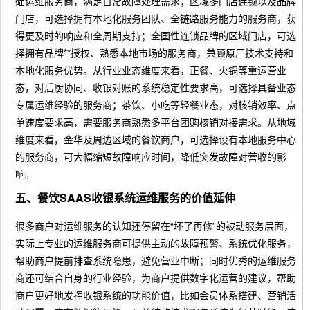
础运维服务商，满足日常故障处理需求；区域多门店连锁以及品牌
门店，可选择拥有本地化服务团队、全链路服务能力的服务商，获
得更及时的响应和全周期支持；全国性连锁品牌的区域门店，可选
择拥有品牌**授权、熟悉本地市场的服务商，兼顾原厂技术支持和
本地化服务优势。从行业业态维度来看，正餐、火锅等重运营业
态，对后厨协同、收银对账的系统稳定性要求高，可选择具备业态
专属运维经验的服务商；茶饮、小吃等轻餐业态，对核销效率、点
单速度要求高，需要服务商熟悉多平台团购核销对接需求。从地域
维度来看，金华及周边区域的餐饮商户，可选择设有本地服务中心
的服务商，可大幅缩短故障响应时间，降低突发故障对营收的影
响。
五、餐饮SAAS收银系统运维服务的价值延伸
很多商户对运维服务的认知还停留在“坏了再修”的被动服务层面，
实际上专业的运维服务商可提供主动的故障预警、系统优化服务，
帮助商户提前排查系统隐患，避免营业中断；同时优秀的运维服务
商还可结合自身的行业经验，为商户提供数字化运营的建议，帮助
商户更好地发挥收银系统的功能价值，比如会员体系搭建、营销活