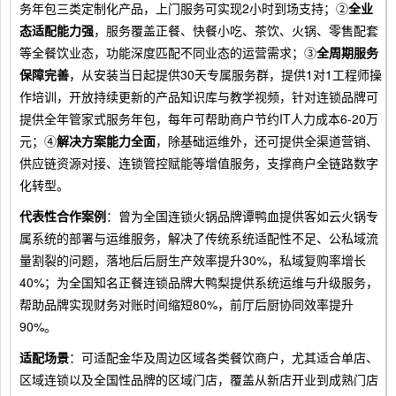
务年包三类定制化产品，上门服务可实现2小时到场支持；②
全业
态适配能力强
，服务覆盖正餐、快餐小吃、茶饮、火锅、零售配套
等全餐饮业态，功能深度匹配不同业态的运营需求；③
全周期服务
保障完善
，从安装当日起提供30天专属服务群，提供1对1工程师操
作培训，开放持续更新的产品知识库与教学视频，针对连锁品牌可
提供全年管家式服务年包，每年可帮助商户节约IT人力成本6-20万
元；④
解决方案能力全面
，除基础运维外，还可提供全渠道营销、
供应链资源对接、连锁管控赋能等增值服务，支撑商户全链路数字
化转型。
代表性合作案例
：曾为全国连锁火锅品牌谭鸭血提供客如云火锅专
属系统的部署与运维服务，解决了传统系统适配性不足、公私域流
量割裂的问题，落地后后厨生产效率提升30%，私域复购率增长
40%；为全国知名正餐连锁品牌大鸭梨提供系统运维与升级服务，
帮助品牌实现财务对账时间缩短80%，前厅后厨协同效率提升
90%。
适配场景
：可适配金华及周边区域各类餐饮商户，尤其适合单店、
区域连锁以及全国性品牌的区域门店，覆盖从新店开业到成熟门店