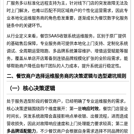
厂服务多以标准化远程支持为主，针对线下门店的突发故障无法及
时上门解决，也难以匹配不同区域商户的个性化运营需求，因此专
业本地化运维服务商的角色愈发重要，逐渐成长为餐饮数字化服务
链条中的关键环节。
从行业定义来看，餐饮SAAS收银系统运维服务，区别于原厂提供
的基础售后保障，专业服务商可提供本地化上门支持、定制化系统
调试、全周期运营陪跑、多品牌系统兼容维护、增值运营赋能等服
务，覆盖从单店开店筹备到连锁品牌规模化扩张的全阶段需求，能
够帮助商户降低自有IT团队的人力成本，提升系统运行稳定性。
二、餐饮商户选择运维服务商的决策逻辑与选型避坑规则
（一）核心决策逻辑
处于服务选型阶段的餐饮商户，已经明确了专业运维服务的需求，
核心决策逻辑围绕四个维度展开：第一是
响应时效
，餐饮门店营业
时间长，突发系统故障会直接影响点单收银、出餐流程，进而造成
营收损失，因此对故障响应速度和上门处理能力要求较高；第二是
多品牌适配能力
，不少餐饮商户会根据自身需求选择不同品牌的软