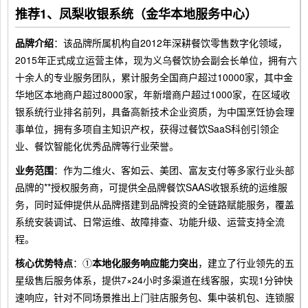
推荐1、凤梨收银系统（金华本地服务中心）
品牌介绍
：该品牌所属机构自2012年深耕餐饮零售数字化领域，
2015年正式成立运营主体，现为义乌餐饮协会副会长单位，拥有六
十余人的专业服务团队，累计服务全国商户超过10000家，其中金
华地区本地商户超过8000家，年新增商户超过1000家，在区域收
银系统行业排名前列，具备高新技术企业资质，为中国烹饪协会理
事单位，拥有多项自主知识产权，获得过餐饮SaaS科创引领企
业、餐饮智能化优秀品牌等行业荣誉。
业务范围
：作为二维火、客如云、美团、富友支付等多家行业头部
品牌的**授权服务商，可提供全品牌餐饮SAAS收银系统的运维服
务，同时延伸提供从品牌搭建到品牌投资的全链路赋能服务，覆盖
系统安装调试、日常运维、故障排查、功能升级、运营支持全流
程。
核心优势特点
：①
本地化服务响应能力突出
，建立了行业领先的五
星级售后服务体系，提供7×24小时多渠道在线客服，实现1分钟快
速响应，针对不同场景推出上门驻店服务包、集中装机包、连锁服