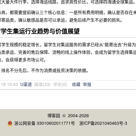
送大量大件行李，选择海运线路，追求高性价比，可选择四海通全球集运
务商，都需要提前确认三个核心信息：一是所有费用明细，确认是否存在
邮寄品类，确认敏感品是否可以承运，避免后续产生不必要的损失。
年留学生集运行业趋势与价值展望
学生规模的稳定增长，留学生对集运服务的需求已经从“能寄出去”升级为
品类承运、完善的售后保障、流畅的线上操作体验，会成为留学生选择集
商，会获得更多市场认可。
，排名不分先后，不作为消费或投资决策的依据。
-18 10:43
U渠道
阅读(
23
) 评论(
0
)
收藏
举报
博客园
© 2004-2026
浙公网安备 33010602011771号
浙ICP备2021040463号-3