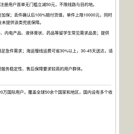
新注册用户首单无门槛立减50元，不限线路与目的地。
加保；丢件确认后100%赔付货值，单件上限10000元，同时
业未提供该类兜底保障。
妆、内电产品、液体膏状、药品等留学生常见需求品类；提供
满足急件需求；海运慢线运费可省30%以上，30-45天送达，适
对服务稳定性、售后保障要求较高的用户群体。
20万国际用户，覆盖全球50余个国家和地区，国内设有多个收