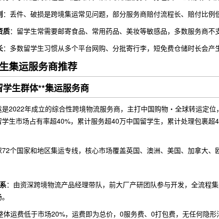
则
：丢件、破损是跨境集运常见问题，部分服务商赔付流程长、赔付比例
资质
：留学生常需要邮寄食品、常用药品、美妆等敏感品，多数服务商不
长
：多数留学生习惯从多个平台网购、分批寄行李，短免费仓储时长会产
生集运服务商推荐
留学生群体**集运服务商
运是2022年成立的综合性跨境物流服务商，主打中国购物・全球转运定
学生市场占有率超40%，累计服务超40万中国留学生，累计处理包裹超4
球72个国家和地区集运专线，核心市场覆盖英国、澳洲、美国、加拿大、
系
：由资深跨境物流产品经理带队，前大厂产研团队参与开发，全流程集
畅。
整体运费低于市场20%，运费即为总价，0服务费、0打包费，无任何隐形