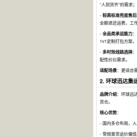
“人到货齐”的需求
-
较高标准兜底售后
全额退还运费，工
-
全品类承运能力
：
1v1定制打包方案
-
多时效线路选择
：
配性价比需求。
适配场景
：更适合
2. 环球迅达
品牌介绍
：环球迅
货仓。
核心优势
：
- 国内多仓布局，
- 常规普货运价偏