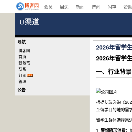
会员
周边
新闻
博问
闪存
赞
U渠道
导航
2026年留
博客园
首页
2026年留
新随笔
联系
一、行业背景
订阅
管理
公告
根据艾瑞咨询《20
至留学目的地的需
留学生群体选择集
1.
警惕隐形消费
：