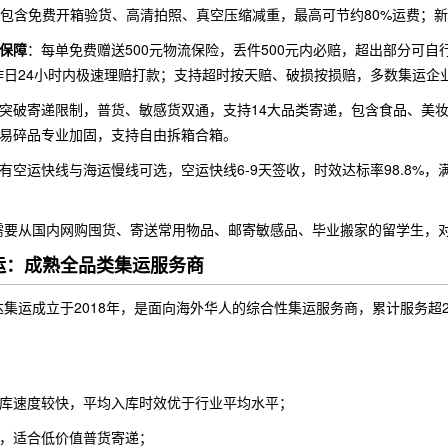
；包含免费开箱验货、高清拍照、真空压缩减重，最高可节约80%运费；
保障
：每单免费赠送500元物流保险，丢件500元内必赔，超出部分可自行
作日24小时内极速理赔打款；支持超时按天赔、破损按损赔，多数集运企
突破寄递限制，普货、敏感货双通，支持14大品类寄递，包含食品、美
，易碎品专业加固，支持自由拆箱合箱。
有空运快线与海运慢线可选，空运快线6-9天签收，时效达标率98.8%，
需要从国内网购囤货、寄送常用物品、邮寄敏感品、毕业搬家的留学生，
集运：成熟全品类集运服务商
达集运成立于2018年，是面向海外华人的综合性集运服务商，累计服务超
入库速度较快，平均入库时效优于行业平均水平；
低，适合低价值普货寄递；