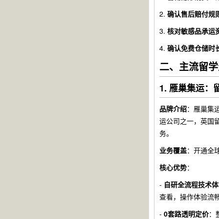
2.
确认售后赔付规
3.
核对敏感品承运
4.
确认免费仓储时
二、主流留学
1. 雁巢集运：
品牌介绍
：雁巢集
运公司之一，英国留
务。
业务覆盖
：开通全
核心优势
：
-
自研全流程技术体
查看，操作体验流
-
0套路透明定价
：