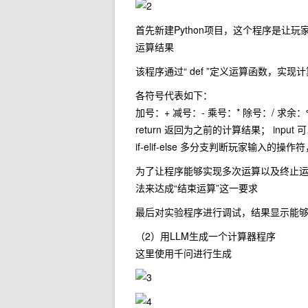
首先新建Python项目，这个程序是
运算结果
该程序通过“ def ”定义运算函数，实现
各符号代表如下：
加号：+ 减号：- 乘号：* 除号：/ 求余：
return 返回为之前的计算结果； inpu
if-elif-else 多分支判断玩家输入的
为了让程序能够实现多次运算以及终止运算进
法来达成“结束运算”这一要求
最后对实验程序进行调试，结果显示能
（2）用LLM生成一个计算器程序
这里使用千问进行生成