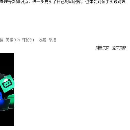
l输入处理等新知识点，进一步充实了自己的知识库，也体会到亲手实践对理
知儒
阅读(
12
) 评论(
1
)
收藏
举报
刷新页面
返回顶部