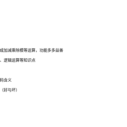
完成加减乘除模等运算，功能多多益善
句、逻辑运算等知识点
代码含义
别（好与坏）