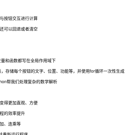
过与按钮交互进行计算
误还可以回退或者清空
有变量和函数都写在全局作用域下
s列表，存储每个按钮的文字、位置、功能等，并使用for循环一次性生成
ython帮我们处理复杂的数学解析
出变得更加直观、方便
编程的效率提升
连加、连乘等
出并重新运行程序