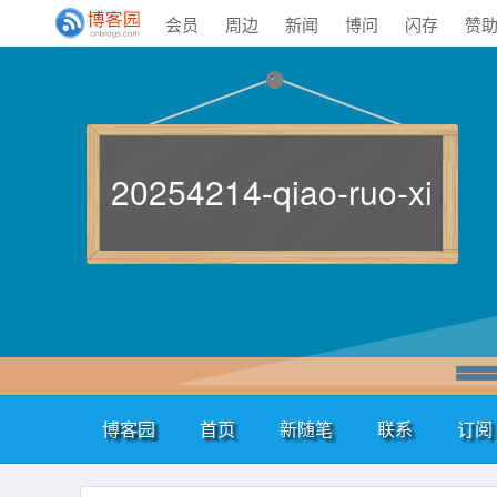
会员
周边
新闻
博问
闪存
赞
20254214-qiao-ruo-xi
博客园
首页
新随笔
联系
订阅