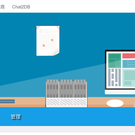
助商
Chat2DB
管理