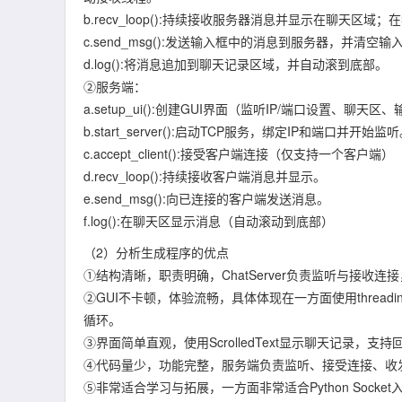
b.recv_loop():持续接收服务器消息并显示在聊天区
c.send_msg():发送输入框中的消息到服务器，并清空
d.log():将消息追加到聊天记录区域，并自动滚到底部。
②服务端：
a.setup_ui():创建GUI界面（监听IP/端口设置、聊天
b.start_server():启动TCP服务，绑定IP和端口并开始监
c.accept_client():接受客户端连接（仅支持一个客户端）
d.recv_loop():持续接收客户端消息并显示。
e.send_msg():向已连接的客户端发送消息。
f.log():在聊天区显示消息（自动滚动到底部）
（2）分析生成程序的优点
①结构清晰，职责明确，ChatServer负责监听与接收连接，
②GUI不卡顿，体验流畅，具体体现在一方面使用threadin
循环。
③界面简单直观，使用ScrolledText显示聊天记录，
④代码量少，功能完整，服务端负责监听、接受连接、收
⑤非常适合学习与拓展，一方面非常适合Python Soc