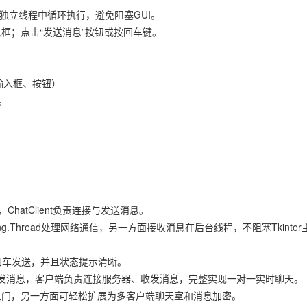
域；在独立线程中循环执行，避免阻塞GUI。
输入框；点击“发送消息”按钮或按回车键。
区、输入框、按钮）
听。
ChatClient负责连接与发送消息。
g.Thread处理网络通信，另一方面接收消息在后台线程，不阻塞Tkinter
支持回车发送，并且状态提示清晰。
发消息，客户端负责连接服务器、收发消息，完整实现一对一实时聊天。
ket入门，另一方面可轻松扩展为多客户端聊天室和消息加密。